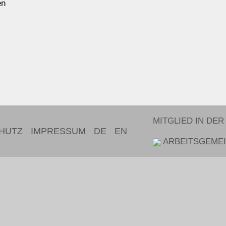
en
MITGLIED IN DER
HUTZ
IMPRESSUM
DE
EN
ARBEITSGEMEI