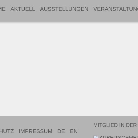
ME
AKTUELL
AUSSTELLUNGEN
VERANSTALTUN
MITGLIED IN DER
HUTZ
IMPRESSUM
DE
EN
ARBEITSGEMEI