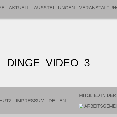
ME
AKTUELL
AUSSTELLUNGEN
VERANSTALTUN
_DINGE_VIDEO_3
MITGLIED IN DER
HUTZ
IMPRESSUM
DE
EN
ARBEITSGEMEI