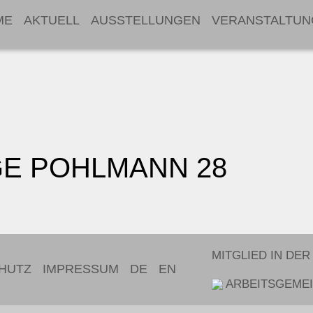
ME
AKTUELL
AUSSTELLUNGEN
VERANSTALTUN
GE POHLMANN 28
MITGLIED IN DER
HUTZ
IMPRESSUM
DE
EN
ARBEITSGEMEI