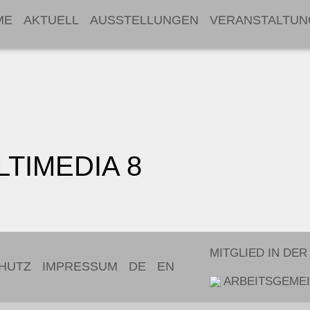
ME
AKTUELL
AUSSTELLUNGEN
VERANSTALTUN
TIMEDIA 8
MITGLIED IN DER
HUTZ
IMPRESSUM
DE
EN
ARBEITSGEMEI