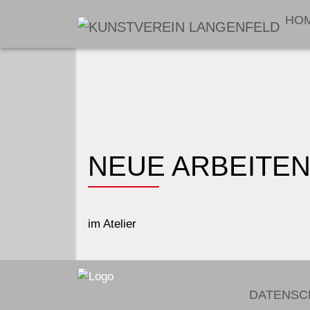
HO
NEUE ARBEITEN
im Atelier
DATENSC