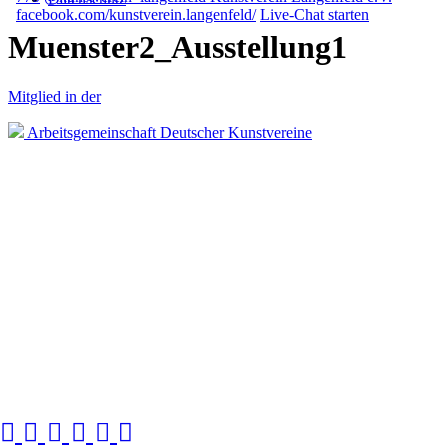
facebook.com/kunstverein.langenfeld/
Live-Chat starten
Muenster2_Ausstellung1
Zum Inhalt springen
Mitglied in der
Arbeitsgemeinschaft Deutscher Kunstvereine