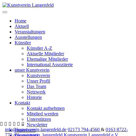
Home
Aktuell
Veranstaltungen
Ausstellungen
Künstler
Künstler A-Z
Aktuelle Mitglieder
Ehemalige Mitglieder
International Assoziierte
unser Kunstverein
Kunstverein
Unser Profil
Das Team
Netzwerk
Historie
Kontakt
Kontakt aufnehmen
Mitglied werden
Unterstützen
Newsletter
info@kunstverein-langenfeld.de
02173 794-4560
&
0163 8722-
Impressum
770
@kunstverein_langenfeld
Kunstverein Langenfeld e.V.
Datenschutz