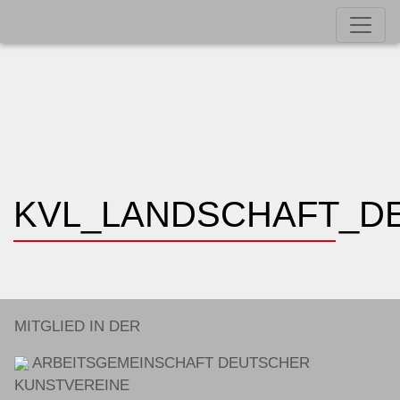
KVL_LANDSCHAFT_D
MITGLIED IN DER
ARBEITSGEMEINSCHAFT DEUTSCHER
KUNSTVEREINE